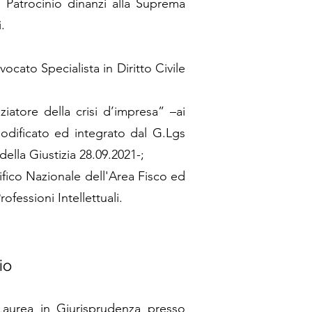
l Patrocinio dinanzi alla Suprema
.
ocato Specialista in Diritto Civile
iatore della crisi d’impresa” –ai
modificato ed integrato dal G.Lgs
ella Giustizia 28.09.2021-;
ico Nazionale dell'Area Fisco ed
fessioni Intellettuali.
io
Laurea in Giurisprudenza presso