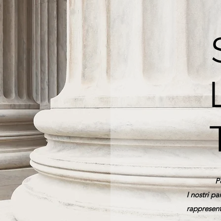
Pe
I nostri pa
rappresent